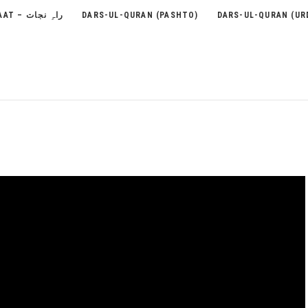
RAH-E-NEJAAT – راہِ نجات
DARS-UL-QURAN (PASHTO)
DARS-UL-QURAN (UR