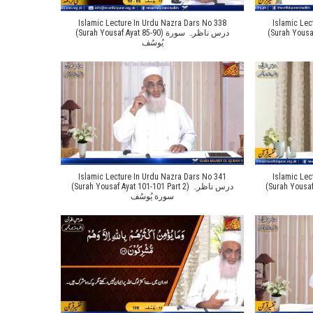
Islamic Lecture In Urdu Nazra Dars No 338
Islamic Lec
(Surah Yousaf Ayat 
(Surah Yousaf Ayat 85-90) درس ناظرہ سورة
یُوسُف
Islamic Lecture In Urdu Nazra Dars No 341
Islamic Lec
(Surah Yousaf Ayat 1
(Surah Yousaf Ayat 101-101 Part 2) درس ناظرہ
سورة یُوسُف