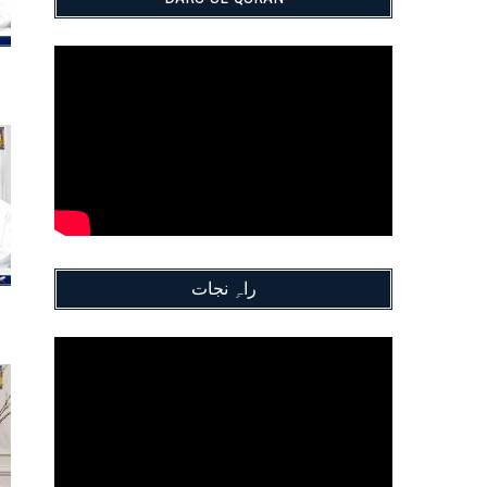
راہِ نجات