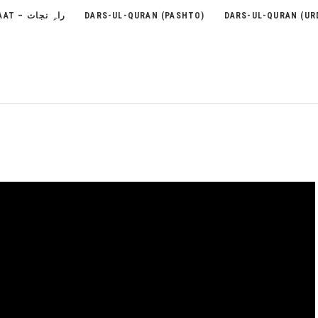
RAH-E-NEJAAT – راہِ نجات
DARS-UL-QURAN (PASHTO)
DARS-UL-QURAN (UR