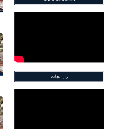
راہِ نجات