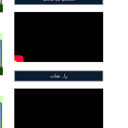
راہِ نجات