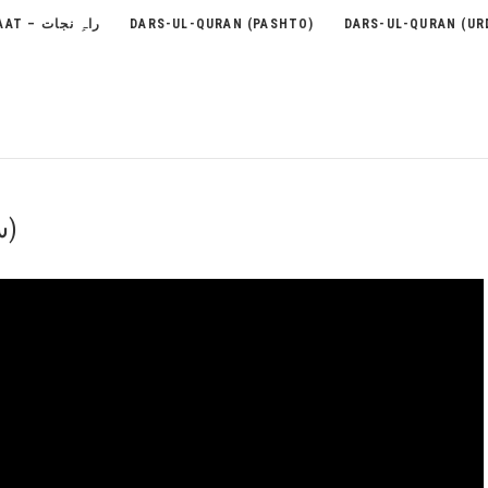
RAH-E-NEJAAT – راہِ نجات
DARS-UL-QURAN (PASHTO)
DARS-UL-QURAN (UR
28 – Surah Al-Qasas (سُوۡرَةُ القَصَص)