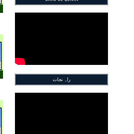
راہِ نجات