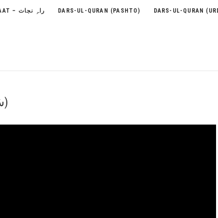
RAH-E-NEJAAT – راہِ نجات
DARS-UL-QURAN (PASHTO)
DARS-UL-QURAN (UR
31 – Surah Al-Luqman (سُوۡرَةُ لقمَان)