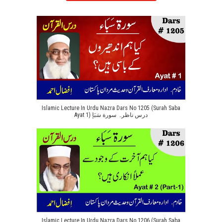
Islamic Lecture In Urdu Nazra Dars No 1205 (Surah Saba
Ayat 1) درس ناظرہ سورة سَبَإ
Islamic Lecture In Urdu Nazra Dars No 1206 (Surah Saba