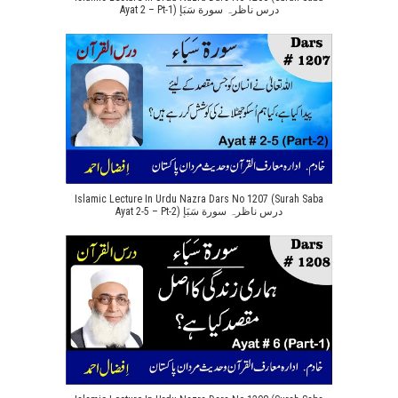
Ayat 2 – Pt-1) درس ناظرہ سورة سَبَإ
Islamic Lecture In Urdu Nazra Dars No 1207 (Surah Saba
Ayat 2-5 – Pt-2) درس ناظرہ سورة سَبَإ