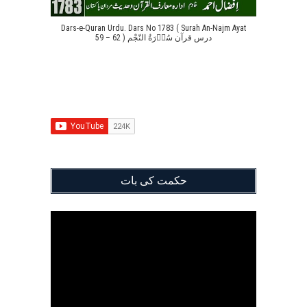
Dars-e-Quran Urdu. Dars No 1783 ( Surah An-Najm Ayat
59 – 62 ) درس قرآن سُوۡرَةُ النّجْم
حکمت کی بات