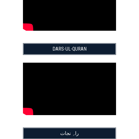
DARS-UL-QURAN
راہِ نجات