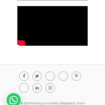
Facebook
Twitter
Youtube
Blogger
Pinterest
Tumblr
Linkedin
Instagram
© 2026
Maarifulquran-O-Hadith
| Designed by:
Theme