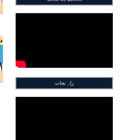
راہِ نجات