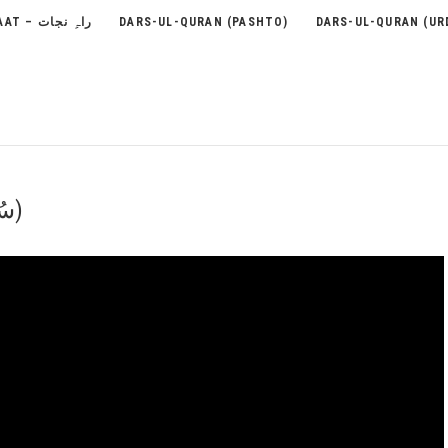
RAH-E-NEJAAT – راہِ نجات
DARS-UL-QURAN (PASHTO)
DARS-UL-QURAN (UR
66 – Surah At-Tahrim (سُوۡرَةُ التّحْریم)