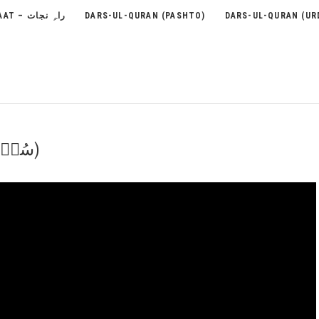
RAH-E-NEJAAT – راہِ نجات
DARS-UL-QURAN (PASHTO)
DARS-UL-QURAN (UR
73 – Surah Al-Muzammil (سُوۡرَةُ المُزمّل)