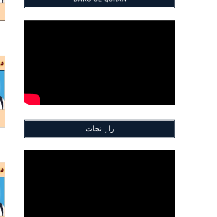
راہِ نجات