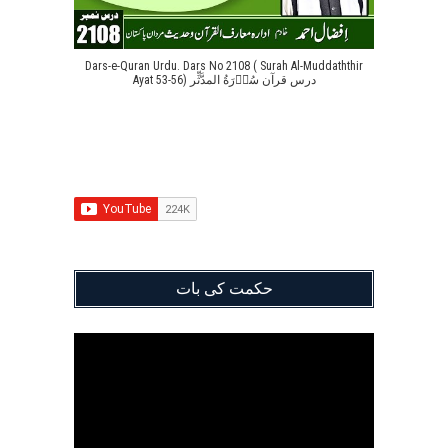
Dars-e-Quran Urdu. Dars No 2108 ( Surah Al-Muddaththir
Ayat 53-56) درس قرآن سُوۡرَةُ المدَّثِّر
حکمت کی بات