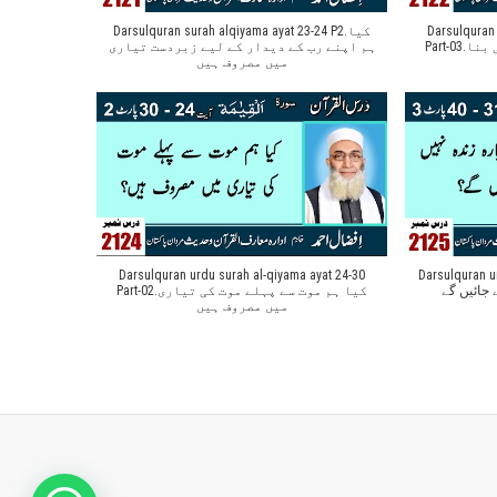
Darsulquran surah alqiyama ayat 23-24 P2.کیا
Darsulquran 
Part-03.کیا ہم نے اپنے دل کو نورانی بنا
ہم اپنے رب کے دیدار کے لیے زبردست تیاری
میں مصروف ہیں
Darsulquran urdu surah al-qiyama ayat 24-30
Darsulquran ur
 جائیں گے
Part-02.کیا ہم موت سے پہلے موت کی تیاری
میں مصروف ہیں