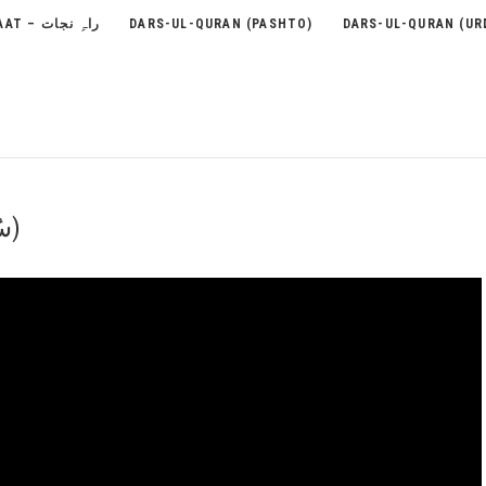
RAH-E-NEJAAT – راہِ نجات
DARS-UL-QURAN (PASHTO)
DARS-UL-QURAN (UR
75 – Surah Al-Qiyama (سُوۡرَةُ القِیَامَة)