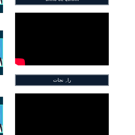
راہِ نجات