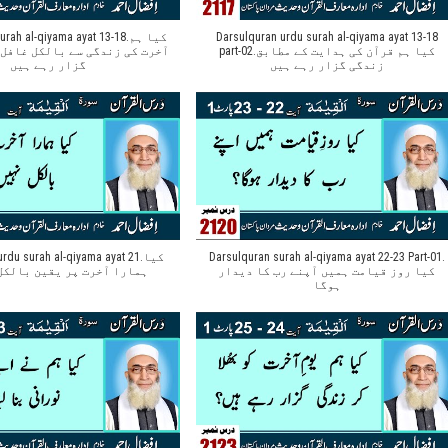
ah al-qiyama ayat 13-18.کیا ہم
Darsulquran urdu surah al-qiyama ayat 13-18
part-02.کیا ہم قرآن کی ہدایت کے مطابق
آخرت کی زندگی سے بالکل غافل 
زندگی گزار رہے ہیں
گزار رہے ہیں
du surah al-qiyama ayat 21.کیا
Darsulquran surah al-qiyama ayat 22-23 Part-01.
کیا روز قیامت ہمیں آپنے رب کا دیدار
ہمارا آخرت پر یقین بالکل
ہوگا