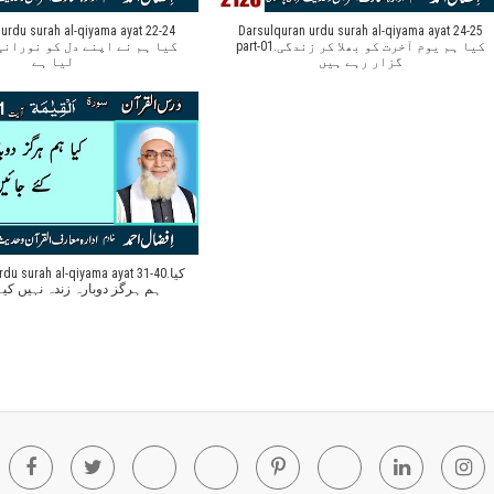
urdu surah al-qiyama ayat 22-24
Darsulquran urdu surah al-qiyama ayat 24-25
part-01.کیا ہم یوم آخرت کو بھلا کر زندگی
گزار رہے ہیں
لیا ہے
du surah al-qiyama ayat 31-40.کیا
ہم ہرگز دوبارہ زندہ نہیں کیے
Facebook
Twitter
Youtube
Blogger
Pinterest
Tumblr
Linkedin
In