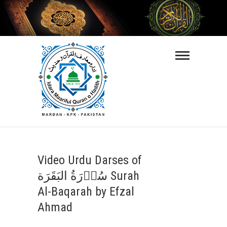
Skip
to
content
Maarifulquran-
O-Hadith
ISLAMIC VIDEO LECTURES IN URDU
LANGUAGE
Video Urdu Darses of
سُوۡرَةُ البَقَرَة Surah
Al-Baqarah by Efzal
Ahmad