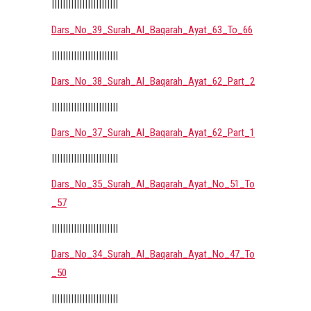
||||||||||||||||||||||||
Dars_No_39_Surah_Al_Baqarah_Ayat_63_To_66
||||||||||||||||||||||||
Dars_No_38_Surah_Al_Baqarah_Ayat_62_Part_2
||||||||||||||||||||||||
Dars_No_37_Surah_Al_Baqarah_Ayat_62_Part_1
||||||||||||||||||||||||
Dars_No_35_Surah_Al_Baqarah_Ayat_No_51_To
_57
||||||||||||||||||||||||
Dars_No_34_Surah_Al_Baqarah_Ayat_No_47_To
_50
||||||||||||||||||||||||