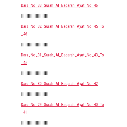
Dars_No_33_Surah_Al_Baqarah_Ayat_No_46
||||||||||||||||||||||||
Dars_No_32_Surah_Al_Baqarah_Ayat_No_45_To
_46
||||||||||||||||||||||||
Dars_No_31_Surah_Al_Baqarah_Ayat_No_43_To
_45
||||||||||||||||||||||||
Dars_No_30_Surah_Al_Baqarah_Ayat_No_42
||||||||||||||||||||||||
Dars_No_29_Surah_Al_Baqarah_Ayat_No_40_To
_41
||||||||||||||||||||||||