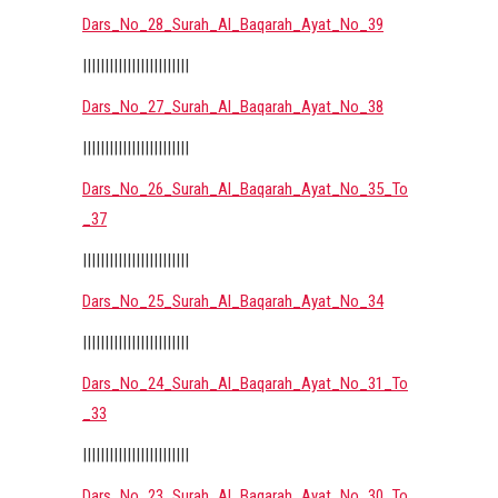
Dars_No_28_Surah_Al_Baqarah_Ayat_No_39
||||||||||||||||||||||||
Dars_No_27_Surah_Al_Baqarah_Ayat_No_38
||||||||||||||||||||||||
Dars_No_26_Surah_Al_Baqarah_Ayat_No_35_To
_37
||||||||||||||||||||||||
Dars_No_25_Surah_Al_Baqarah_Ayat_No_34
||||||||||||||||||||||||
Dars_No_24_Surah_Al_Baqarah_Ayat_No_31_To
_33
||||||||||||||||||||||||
Dars_No_23_Surah_Al_Baqarah_Ayat_No_30_To