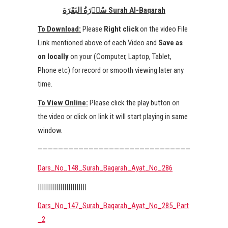
سُوۡرَةُ البَقَرَة
Surah Al-Baqarah
To Download:
Please
Right click
on the video File
Link mentioned above of each Video and
Save as
on locally
on your (Computer, Laptop, Tablet,
Phone etc) for record or smooth viewing later any
time.
To View Online:
Please click the play button on
the video or click on link it will start playing in same
window.
——————————————————————————————
Dars_No_148_Surah_Baqarah_Ayat_No_286
||||||||||||||||||||||||
Dars_No_147_Surah_Baqarah_Ayat_No_285_Part
_2