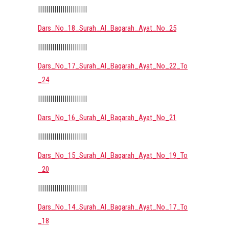
||||||||||||||||||||||||
Dars_No_18_Surah_Al_Baqarah_Ayat_No_25
||||||||||||||||||||||||
Dars_No_17_Surah_Al_Baqarah_Ayat_No_22_To
_24
||||||||||||||||||||||||
Dars_No_16_Surah_Al_Baqarah_Ayat_No_21
||||||||||||||||||||||||
Dars_No_15_Surah_Al_Baqarah_Ayat_No_19_To
_20
||||||||||||||||||||||||
Dars_No_14_Surah_Al_Baqarah_Ayat_No_17_To
_18