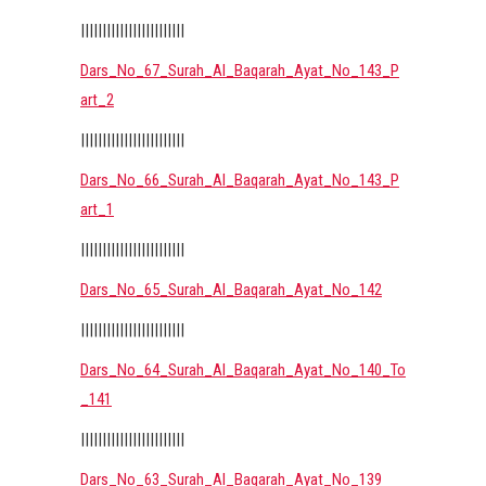
||||||||||||||||||||||||
Dars_No_67_Surah_Al_Baqarah_Ayat_No_143_P
art_2
||||||||||||||||||||||||
Dars_No_66_Surah_Al_Baqarah_Ayat_No_143_P
art_1
||||||||||||||||||||||||
Dars_No_65_Surah_Al_Baqarah_Ayat_No_142
||||||||||||||||||||||||
Dars_No_64_Surah_Al_Baqarah_Ayat_No_140_To
_141
||||||||||||||||||||||||
Dars_No_63_Surah_Al_Baqarah_Ayat_No_139