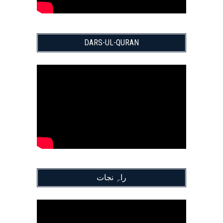
DARS-UL-QURAN
راہِ نجات