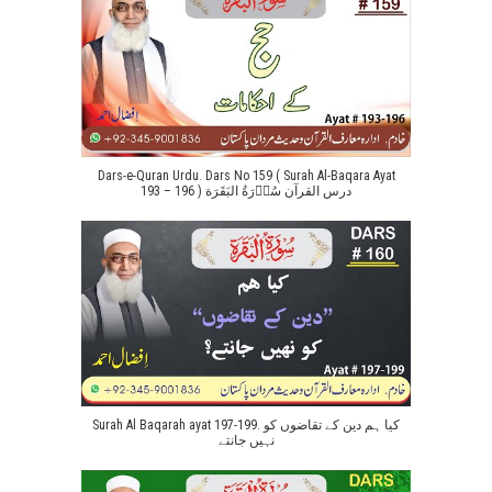
Dars-e-Quran Urdu. Dars No 159 ( Surah Al-Baqara Ayat
193 – 196 ) درس القرآن سُوۡرَةُ البَقَرَة
Surah Al Baqarah ayat 197-199. کیا ہم دین کے تقاضوں کو
نہیں جانتے