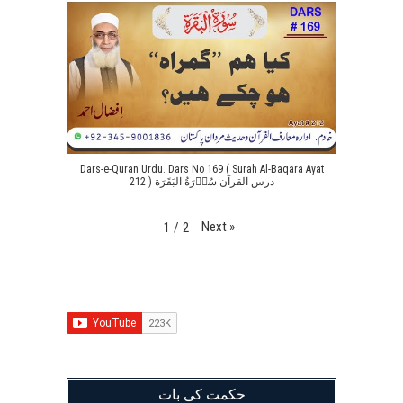
Dars-e-Quran Urdu. Dars No 169 ( Surah Al-Baqara Ayat
212 ) درس القرآن سُوۡرَةُ البَقَرَة
Next
»
1
/
2
حکمت کی بات