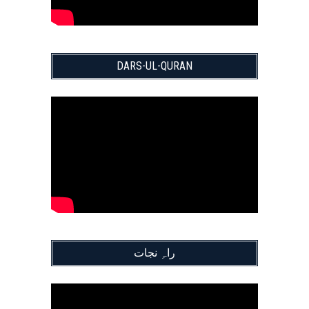
DARS-UL-QURAN
راہِ نجات