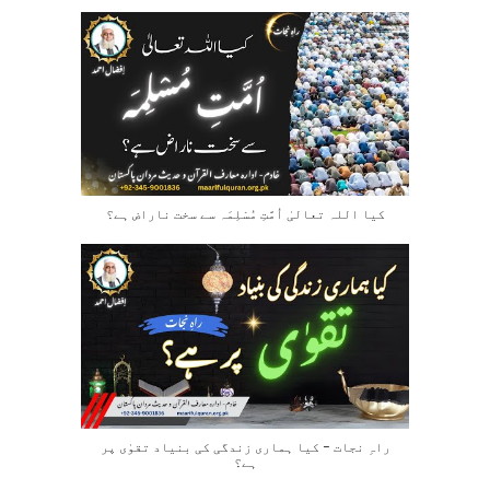
کیا اللہ تعالیٰ اُمَّتِ مُسْلِمَہ سے سخت ناراض ہے؟
راہِ نجات – کیا ہماری زندگی کی بنیاد تقوٰی پر
ہے؟