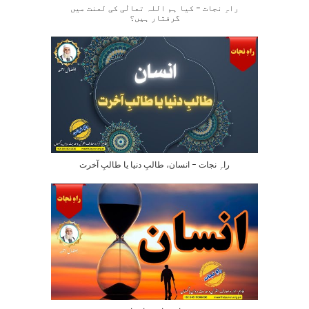
راہِ نجات – کیا ہم اللہ تعالٰی کی لعنت میں
گرفتار ہیں؟
راہِ نجات – انسان، طالبِ دنیا یا طالبِ آخرت