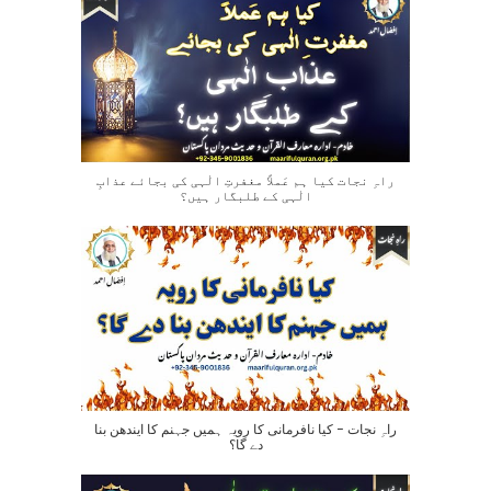
راہِ نجات کیا ہم عَملاً مغفرتِ الٰہی کی بجائے عذابِ
الٰہی کے طلبگار ہیں؟
راہِ نجات – کیا نافرمانی کا رویہ ہمیں جہنم کا ایندھن بنا
دے گا؟