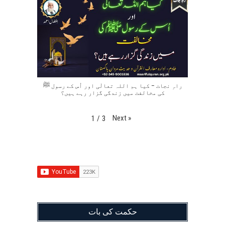
راہِ نجات – کیا ہم اللہ تعالٰی اور اُس کے رسول ﷺ
کی مخالفت میں زندگی گزار رہے ہیں؟
Next
»
1
/
3
حکمت کی بات