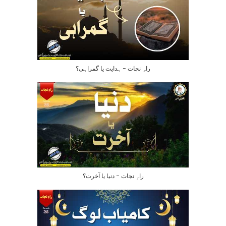
راہِ نجات – ہدایت یا گمراہی؟
راہِ نجات – دنیا یا آخرت؟