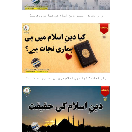
راہِ نجات – ہمیں دینِ اسلام کی کیا ضرورت ہے؟
راہِ نجات – کیا دینِ اسلام میں ہی ہماری نجات ہے؟