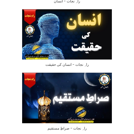
راہِ نجات – انسان
راہِ نجات – انسان کی حقیقت
راہِ نجات – صراطِ مستقیم