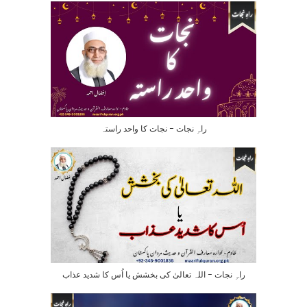
راہِ نجات – نجات کا واحد راستہ
راہِ نجات – اللہ تعالیٰ کی بخشش یا اُس کا شدید عذاب