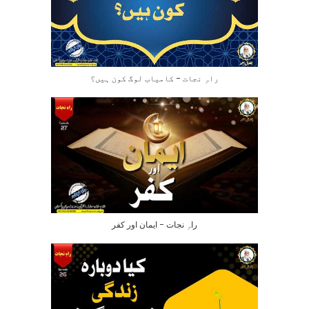
راہِ نجات – کامیاب لوگ کون ہیں؟
راہِ نجات – ایمان اور کفر