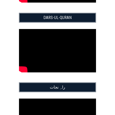
DARS-UL-QURAN
راہِ نجات