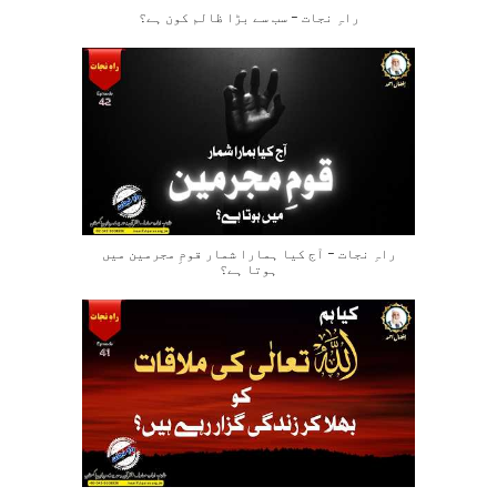
راہِ نجات – سب سے بڑا ظالم کون ہے؟
راہِ نجات – آج کیا ہمارا شمار قومِ مجرمین میں
ہوتا ہے؟