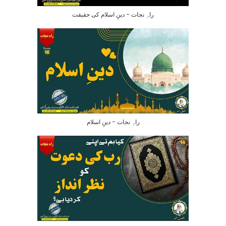
راہِ نجات – دینِ اسلام کی حقیقت
راہِ نجات – دینِ اسلام