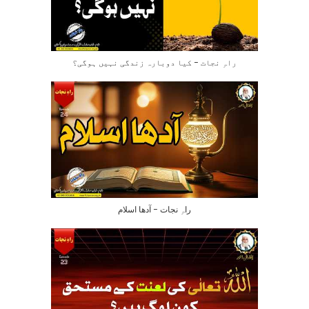
راہِ نجات – کیا دوبارہ زندگی نہیں ہوگی؟
راہِ نجات – آدھا اسلام