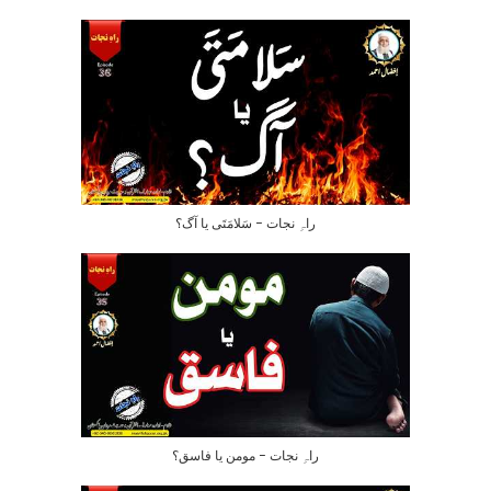
راہِ نجات – سَلامَتَی یا آگ؟
راہِ نجات – مومن یا فاسق؟