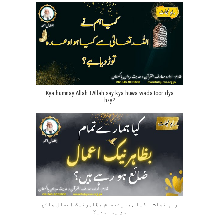
Kya humnay Allah TAllah say kya huwa wada toor dya
hay?
راہِ نجات – کیا ہمارےتمام بظاہرنیک اعمال ضائع
ہو رہے ہیں؟