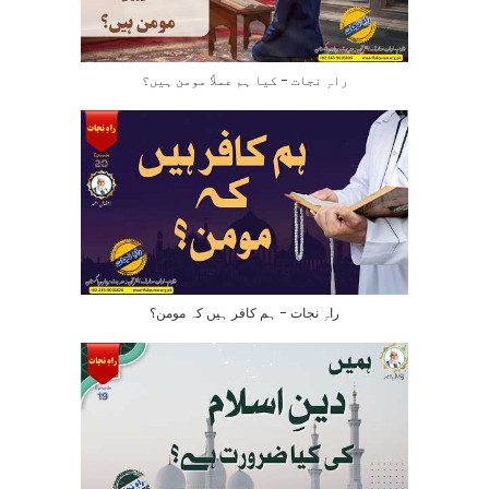
راہِ نجات – کیا ہم عملاً مومن ہیں؟
راہِ نجات – ہم کافر ہیں کہ مومن؟