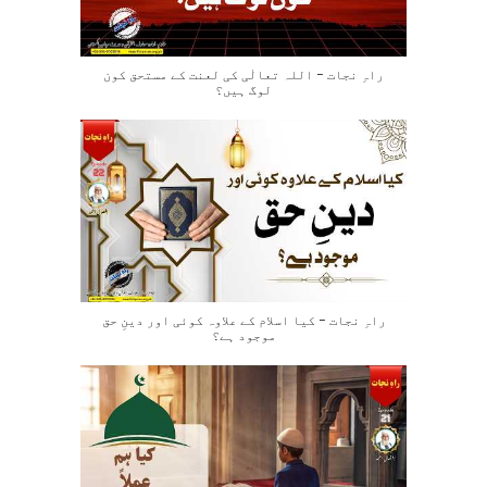
راہِ نجات – اللہ تعالٰی کی لعنت کے مستحق کون
لوگ ہیں؟
راہِ نجات – کیا اسلام کے علاوہ کوئی اور دینِ حق
موجود ہے؟