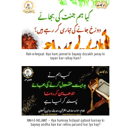
Rah-e-Nejaat. Kya hum jannat ki bajeay dozakh janay ki
tayari kar rahay hain?
RAH-E-NEJAAT – Kya humnay hidayat qabool karnay ki
bajeay andha ban kar rehna pasand kar lya hay?