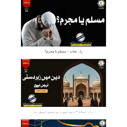
راہِ نجات – مسلم یا مجرم؟
راہِ نجات – دین میں زبردستی نہیں ہے