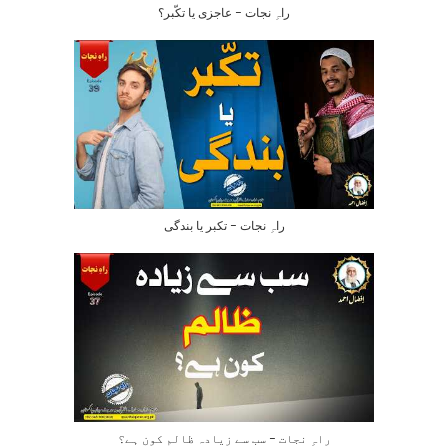
راہِ نجات – عاجزی یا تکّبر؟
راہِ نجات – تکبر یا بندگی
راہِ نجات – سب سے زیادہ ظالم کون ہے؟