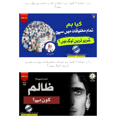
راہِ نجات – کیا ہم انکار کے راستے پر چل رہے
ہیں؟
راہِ نجات – کیا ہم تمام مخلوقات میں سے شریر
ترین لوگ ہیں ؟