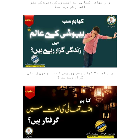
راہِ نجات – کیا ہم نے اپنے رب کی دعوت کو نظر
انداز کر دیا ہے؟
راہِ نجات – کیا ہم سب بیہوشی کے عالم میں زندگی
گزار رہے ہیں؟