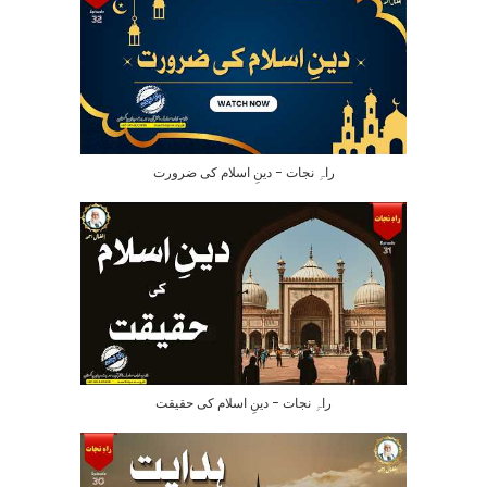
راہِ نجات – دینِ اسلام کی ضرورت
راہِ نجات – دینِ اسلام کی حقیقت