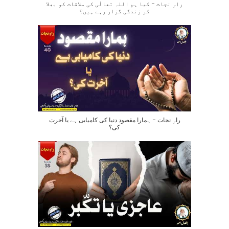
راہِ نجات – کیا ہم اللہ تعالٰی کی ملاقات کو بھلا
کر زندگی گزار رہے ہیں؟
راہِ نجات – ہمارا مقصود دنیا کی کامیابی ہے یا آخرت
کی؟