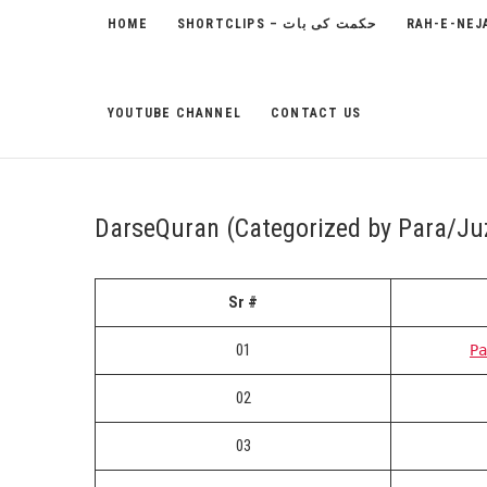
HOME
SHORTCLIPS – حکمت کی بات
YOUTUBE CHANNEL
CONTACT US
DarseQuran (Categorized by Para/Ju
Sr #
01
Pa
02
03