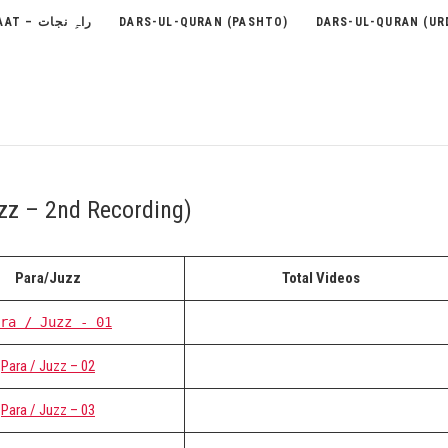
RAH-E-NEJAAT – راہِ نجات
DARS-UL-QURAN (PASHTO)
DARS-UL-QURAN (UR
zz – 2nd Recording)
Para/Juzz
Total Videos
ra / Juzz - 01
Para / Juzz – 02
Para / Juzz – 03